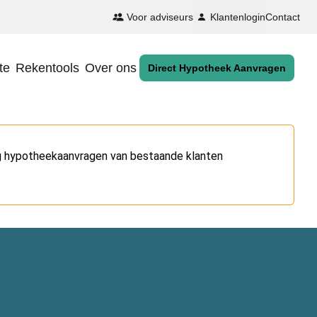
Voor adviseurs
Klantenlogin
Contact
te
Rekentools
Over ons
Direct Hypotheek Aanvragen
og hypotheekaanvragen van bestaande klanten