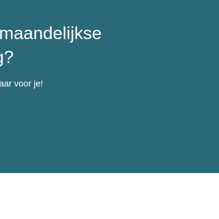
maandelijkse
g?
ar voor je!