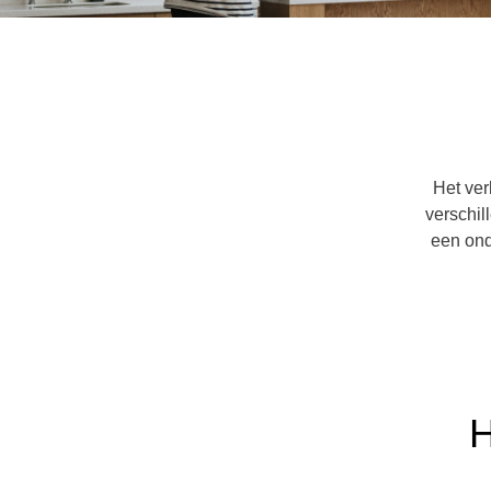
Het ver
verschil
een ond
H