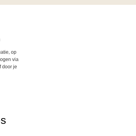
n
atie, op
hogen via
 door je
es