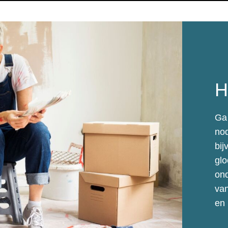
H
Ga 
nod
bij
glo
ond
van
en 