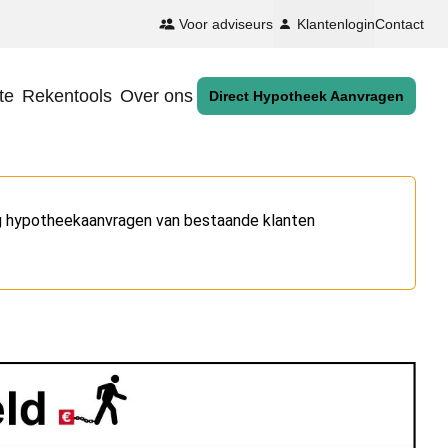
Voor adviseurs
Klantenlogin
Contact
te
Rekentools
Over ons
Direct Hypotheek Aanvragen
og hypotheekaanvragen van bestaande klanten