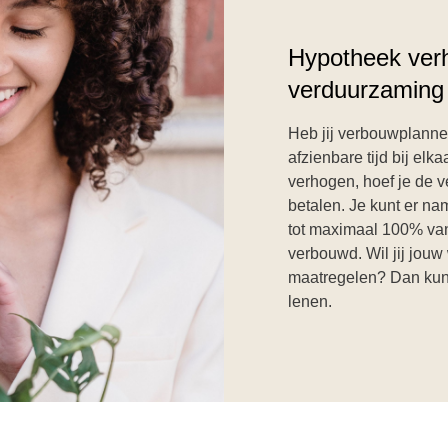
Hypotheek ver
verduurzaming
Heb jij verbouwplanne
afzienbare tijd bij el
verhogen, hoef je de v
betalen. Je kunt er n
tot maximaal 100% van
verbouwd.
Wil jij jou
maatregelen? D
an kun
lenen.