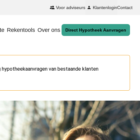
Voor adviseurs
Klantenlogin
Contact
te
Rekentools
Over ons
Direct Hypotheek Aanvragen
og hypotheekaanvragen van bestaande klanten