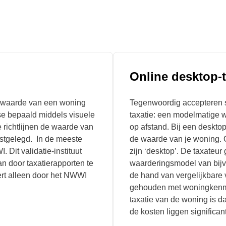
Online desktop-t
de waarde van een woning
Tegenwoordig accepteren 
tse bepaald middels visuele
taxatie
: een modelmatige w
e richtlijnen de waarde van
op afstand. Bij een desktop
stgelegd. In de meeste
de waarde van je woning. 
 Dit validatie-instituut
zijn ‘desktop’. De taxateu
an door taxatierapporten te
waarderingsmodel van bij
ert alleen door het NWWI
de hand van vergelijkbare
gehouden met woningkenmer
taxatie van de woning is d
de kosten liggen significan