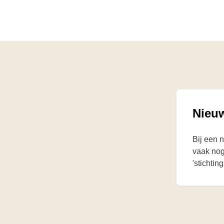
Nieu
Bij een 
vaak nog
'stichtin