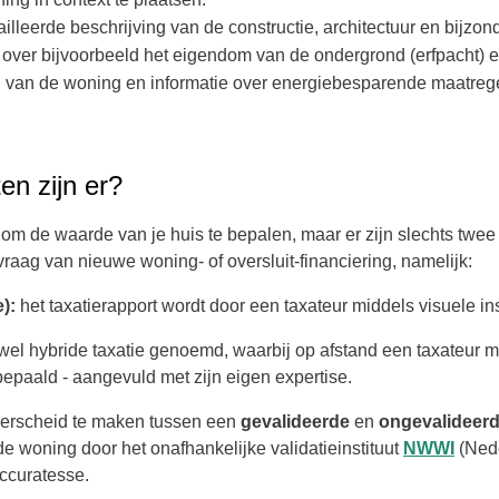
illeerde beschrijving van de constructie, architectuur en bijz
over bijvoorbeeld het eigendom van de ondergrond (
erfpacht
) 
el van de woning en informatie over energiebesparende maatreg
en zijn er?
 om de waarde van je huis te bepalen, maar er zijn slechts twee
aag van nieuwe woning- of oversluit-financiering, namelijk:
e):
het taxatierapport
wordt door een taxateur middels visuele 
el hybride taxatie genoemd, waarbij op afstand een taxateur 
paald - aangevuld met zijn eigen expertise.
nderscheid te maken tussen een
gevalideerde
en
ongevalideer
 de woning door het onafhankelijke validatieinstituut
NWWI
(Nede
ccuratesse.