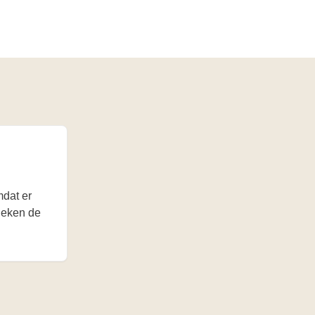
mdat er
heken de