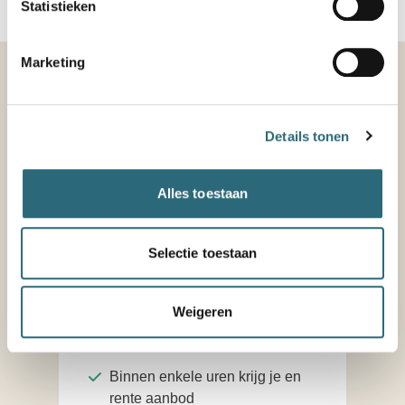
Statistieken
Marketing
Kies zelf hoe jij jouw
hypotheek regelt
Details tonen
Alles toestaan
Zelf online hypotheek
afsluiten
Selectie toestaan
Je vraagt gemakkelijk en snel
Weigeren
zelf online een hypotheek aan
en stelt deze zelf samen
Binnen enkele uren krijg je en
rente aanbod