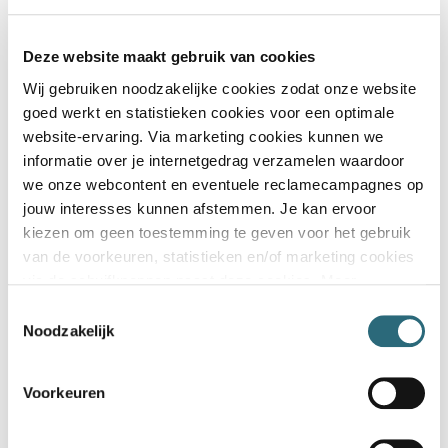
Deze website maakt gebruik van cookies
Wij gebruiken noodzakelijke cookies zodat onze website
goed werkt en statistieken cookies voor een optimale
website-ervaring. Via marketing cookies kunnen we
informatie over je internetgedrag verzamelen waardoor
we onze webcontent en eventuele reclamecampagnes op
jouw interesses kunnen afstemmen. Je kan ervoor
Aflossingsvrije hypotheek
kiezen om geen toestemming te geven voor het gebruik
van de voorkeuren, statistieken en/of marketing cookies
Bij een aflossingsvrije hypotheek betaal je
via de schuifknoppen naast deze cookies. Meer
elke maand alleen hypotheekrente, geen
informatie over het gebruik van cookies vind je in onze
Toestemmingsselectie
aflossing. Aan het einde van de looptijd moet
Cookiebeleid
en onze
Privacy statement
.
Noodzakelijk
je de hypotheek volledig terugbetalen.
Aflossingsvrije hypotheek
Voorkeuren