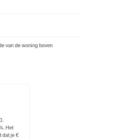
de van de woning boven
0.
%. Het
 dat je €