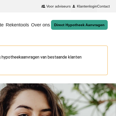
Voor adviseurs
Klantenlogin
Contact
te
Rekentools
Over ons
Direct Hypotheek Aanvragen
og hypotheekaanvragen van bestaande klanten