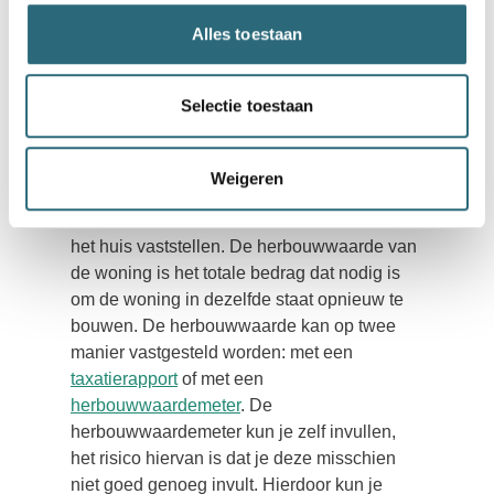
Alles toestaan
Het verzekerde bedrag
Selectie toestaan
vaststellen
Weigeren
Om de juiste opstalverzekering af te sluiten
zal de verzekeraar de herbouwwaarde van
het huis vaststellen. De herbouwwaarde van
de woning is het totale bedrag dat nodig is
om de woning in dezelfde staat opnieuw te
bouwen. De herbouwwaarde kan op twee
manier vastgesteld worden: met een
taxatierapport
of met een
herbouwwaardemeter
. De
herbouwwaardemeter kun je zelf invullen,
het risico hiervan is dat je deze misschien
niet goed genoeg invult. Hierdoor kun je